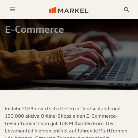
Sea
Menu
E-Commerce
Im Jahr 2023 erwirtschafteten in Deutschland rund
160.000 aktive Online-Shops einen E-Commerce-
Gesamtumsatz von gut 108 Milliarden Euro. Der
Löwenanteil hiervon entfiel auf führende Plattformen