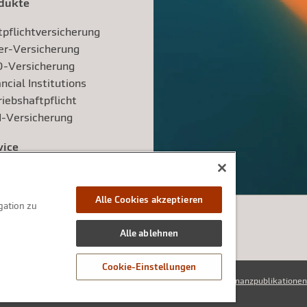
dukte
tpflichtversicherung
er-Versicherung
-Versicherung
ncial Institutions
riebshaftpflicht
-Versicherung
vice
Alle Cookies akzeptieren
gation zu
Alle ablehnen
Cookie-Einstellungen
ungen
Cookie Erklärung
Beschwerdemanagement
Compliance
Finanzpublikationen