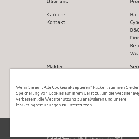
Über uns
Pro
Karriere
Haf
Kontakt
Cyb
D&O
Fina
Bet
W&I
Makler
Ser
Wenn Sie auf „Alle Cookies akzeptieren“ klicken, stimmen Sie der
Speicherung von Cookies auf Ihrem Gerät zu, um die Websitenavi
verbessern, die Websitenutzung zu analysieren und unsere
Marketingbemühungen zu unterstützen.
Impressum
Datenschutzerklärung
Nutzungsbestimm
© Markel Group Inc. Alle Rechte vorbehalten 2026