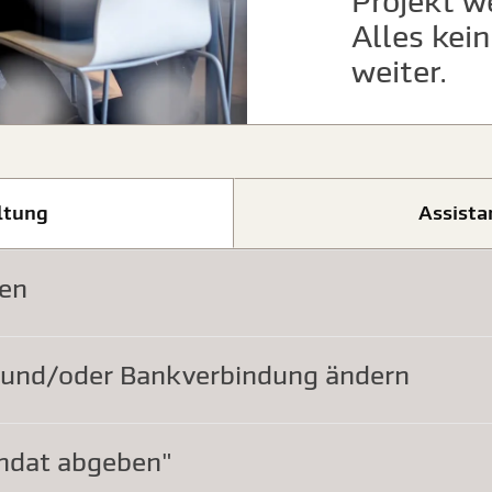
Projekt w
Alles kei
weiter.
ltung
Assista
en
t und/oder Bankverbindung ändern
andat abgeben"