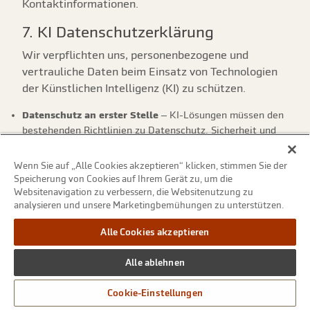
Kontaktinformationen.
7. KI Datenschutzerklärung
Wir verpflichten uns, personenbezogene und
vertrauliche Daten beim Einsatz von Technologien
der Künstlichen Intelligenz (KI) zu schützen.
Datenschutz an erster Stelle
– KI-Lösungen müssen den
bestehenden Richtlinien zu Datenschutz, Sicherheit und
KI-Rahmenwerken entsprechen. Sensible und regulierte
Daten dürfen nur verwendet werden, wenn angemessene
Wenn Sie auf „Alle Cookies akzeptieren“ klicken, stimmen Sie der
Kontrollmaßnahmen und Genehmigungen vorliegen
Speicherung von Cookies auf Ihrem Gerät zu, um die
Websitenavigation zu verbessern, die Websitenutzung zu
Keine unbefugte Weitergabe von Daten
– In KI-Tools
analysieren und unsere Marketingbemühungen zu unterstützen.
eingegebene Informationen dürfen nicht außerhalb der
Organisation weitergegeben oder zum Training externer
Alle Cookies akzeptieren
Modelle verwendet werden, es sei denn, dies wurde
ausdrücklich genehmigt und vertraglich abgesichert
Alle ablehnen
Zweckbindung
– KI wird ausschließlich für legitime
geschäftliche Zwecke eingesetzt, wobei die
Cookie-Einstellungen
Zuständigkeiten klar geregelt und die Anwendungsfälle