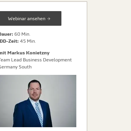
Webinar ansehen
Dauer:
60 Min.
IDD-Zeit:
45 Min.
mit Markus Konietzny
Team Lead Business Development
Germany South