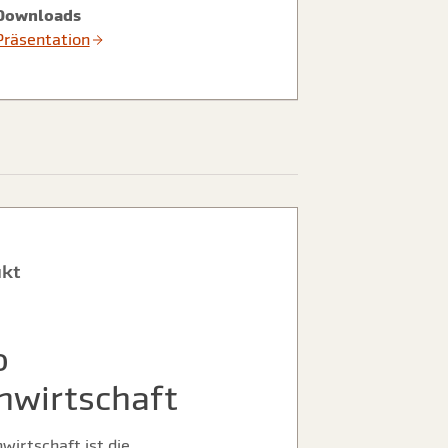
Downloads
Präsentation
ukt
o
nwirtschaft
wirtschaft ist die