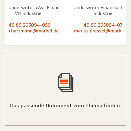
ead Underwriter W&I, FI und
Underwriter Financial Line
VH Industrie
Industrie
+49 89 205094-050
+49 89 205094-078
mario.hartmann@markel.de
marius.dressel@markel.d
Das passende Dokument zum Thema finden.