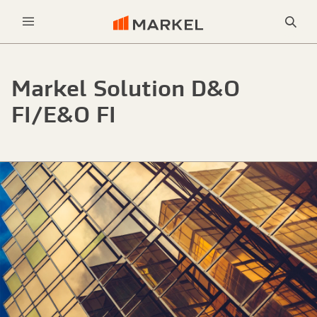
Sea
Menu
Markel Solution D&O
FI/E&O FI